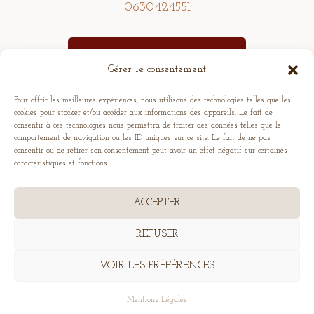
0630424551
Se rendre au studio
Gérer le consentement
Pour offrir les meilleures expériences, nous utilisons des technologies telles que les
©2026 par Elodie Raboine : Accompagnante à la naissance
cookies pour stocker et/ou accéder aux informations des appareils. Le fait de
consentir à ces technologies nous permettra de traiter des données telles que le
& photographe grossesse, accouchement, nouveau-né, bébé,
comportement de navigation ou les ID uniques sur ce site. Le fait de ne pas
famille à Molagnies, à proximité de Rouen, Beauvais,
consentir ou de retirer son consentement peut avoir un effet négatif sur certaines
caractéristiques et fonctions.
Dieppe, Amiens, Paris.
ACCEPTER
Conditions générales de vente photographie
REFUSER
Conditions générales de vente Sacrée Naissance
VOIR LES PRÉFÉRENCES
Mentions légales
Mentions Légales