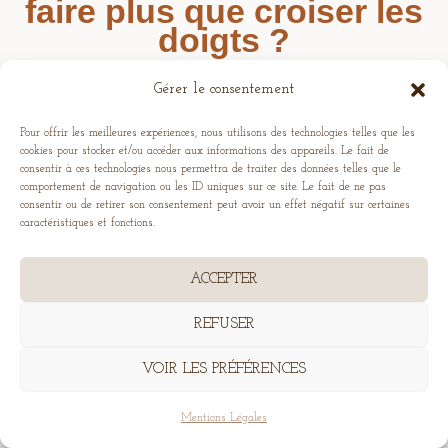
faire plus que croiser les
doigts ?
Gérer le consentement
Pour offrir les meilleures expériences, nous utilisons des technologies telles que les
Le système médical n’est pas construit pour soutenir
cookies pour stocker et/ou accéder aux informations des appareils. Le fait de
ton projet de naissance naturel.
consentir à ces technologies nous permettra de traiter des données telles que le
comportement de navigation ou les ID uniques sur ce site. Le fait de ne pas
consentir ou de retirer son consentement peut avoir un effet négatif sur certaines
Et ton cerveau, si tu ne le prépares pas, peut devenir
caractéristiques et fonctions.
ton plus grand ennemi le jour J.
ACCEPTER
J’ai créé Sacrée Naissance pour t’accompagner.
REFUSER
Un programme en ligne pour comprendre ce qui se
passe dans ton corps, préparer ton cerveau et arriver
VOIR LES PRÉFÉRENCES
le jour J armée, pas juste motivée.
Mentions Légales
Parce que le savoir, c’est la confiance et la